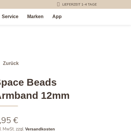
LIEFERZEIT 1-4 TAGE
Service
Marken
App
Zurück
Space Beads
Armband 12mm
,95
€
l. MwSt.
zzgl.
Versandkosten