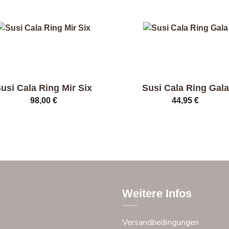
usi Cala Ring Mir Six
Susi Cala Ring Gala
98,00
€
44,95
€
es
Dieses
ukt
Produkt
t
weist
ere
mehrere
anten
Varianten
auf.
Die
Weitere Infos
onen
Optionen
nen
können
Versandbedingungen
auf