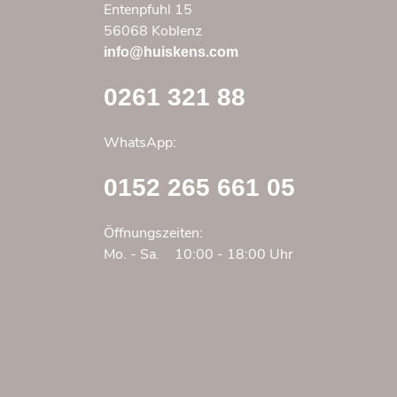
Entenpfuhl 15
der
auf
56068 Koblenz
Prod
der
gewä
info@huiskens.com
Produktseite
wer
gewählt
0261 321 88
werden
WhatsApp:
0152 265 661 05
Öffnungszeiten:
Mo. - Sa.
10:00 - 18:00 Uhr