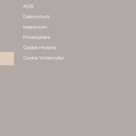
auf
AGB
der
Datenschutz
Produktseite
gewählt
Impressum
werden
Privatsphäre
Cookie Historie
Cookie Widerrufen