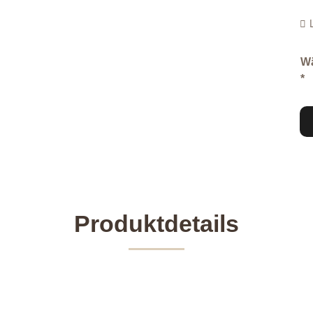
Wä
*
Produktdetails