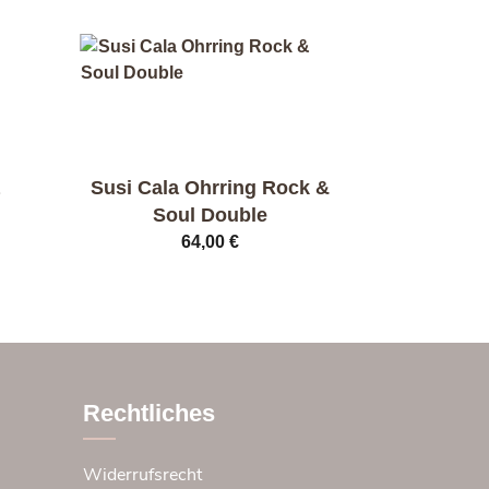
Susi Cala Ohrring Rock &
Soul Double
64,00
€
Dieses
Produkt
weist
mehrere
Varianten
auf.
Rechtliches
Die
Optionen
Widerrufsrecht
können