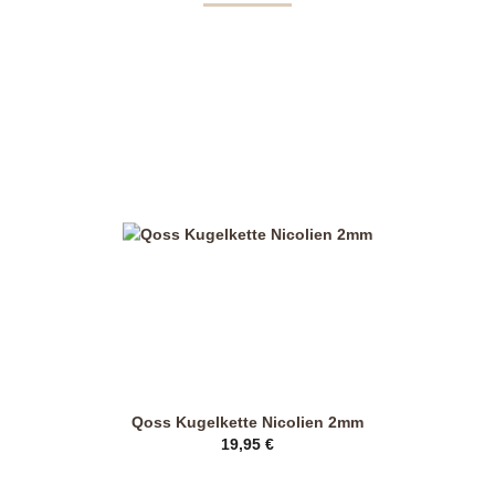
Qoss Kugelkette Nicolien 2mm
19,95
€
Dieses
Produkt