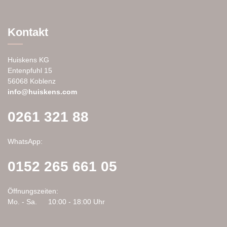
Varianten
auf.
Die
Kontakt
Optionen
können
auf
Huiskens KG
der
Entenpfuhl 15
Produktseite
56068 Koblenz
gewählt
info@huiskens.com
werden
0261 321 88
WhatsApp:
0152 265 661 05
Öffnungszeiten:
Mo. - Sa.
10:00 - 18:00 Uhr