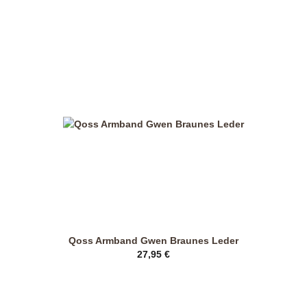
weist
mehrere
Varianten
auf.
Die
Optionen
können
auf
der
Produktseite
gewählt
werden
Qoss Armband Gwen Braunes Leder
27,95
€
Dieses
Produkt
weist