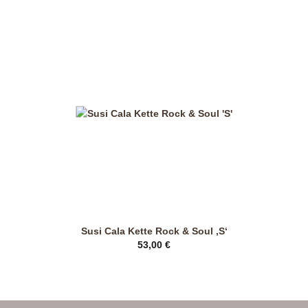
mehrere
Varianten
auf.
Die
Optionen
können
auf
der
Produktseite
gewählt
werden
Susi Cala Kette Rock & Soul ‚S‘
53,00
€
Dieses
Produkt
weist
mehrere