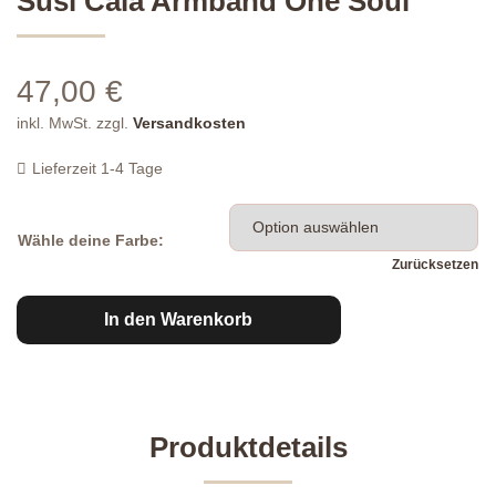
Susi Cala Armband One Soul
47,00
€
inkl. MwSt.
zzgl.
Versandkosten
Lieferzeit
1-4 Tage
Wähle deine Farbe:
Zurücksetzen
Susi
In den Warenkorb
Cala
Armband
One
Soul
Menge
Produktdetails