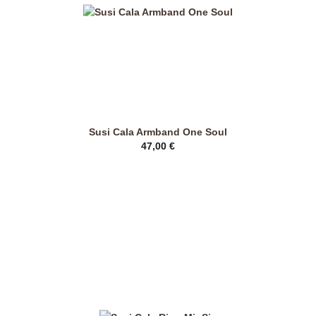
Susi Cala Armband One Soul
47,00
€
Dieses
Produkt
weist
mehrere
Varianten
auf.
Die
Optionen
können
auf
der