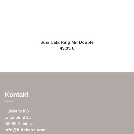
gewählt
werden
Susi Cala Ring Mir Double
49,95
€
Dieses
Produkt
weist
mehrere
Varianten
auf.
Die
Kontakt
Optionen
können
auf
Huiskens KG
der
Entenpfuhl 15
Produktseite
56068 Koblenz
gewählt
info@huiskens.com