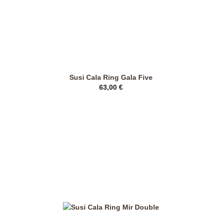
gewählt
werden
Susi Cala Ring Gala Five
63,00
€
Dieses
Produkt
weist
mehrere
Varianten
auf.
Die
Optionen
können
auf
der
Produktseite