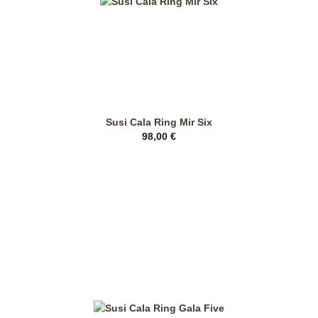
Produktseite
gewählt
werden
Susi Cala Ring Mir Six
98,00
€
Dieses
Produkt
weist
mehrere
Varianten
auf.
Die
Optionen
können
auf
der
Produktseite