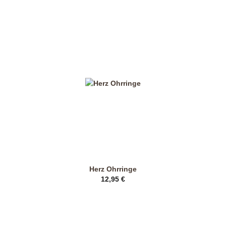
Herz Ohrringe
12,95
€
Dieses
Produkt
weist
mehrere