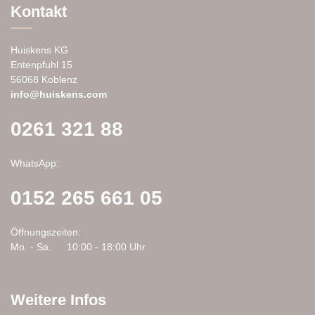
Die
Kontakt
Optionen
können
auf
Huiskens KG
der
Entenpfuhl 15
Produktseite
56068 Koblenz
gewählt
info@huiskens.com
werden
0261 321 88
WhatsApp:
0152 265 661 05
Öffnungszeiten:
Mo. - Sa.
10:00 - 18:00 Uhr
Weitere Infos