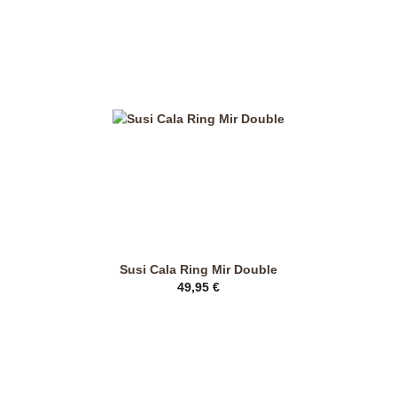
auf.
Die
Optionen
können
auf
der
Produktseite
gewählt
werden
Susi Cala Ring Mir Double
49,95
€
Dieses
Produkt
weist
mehrere
Varianten