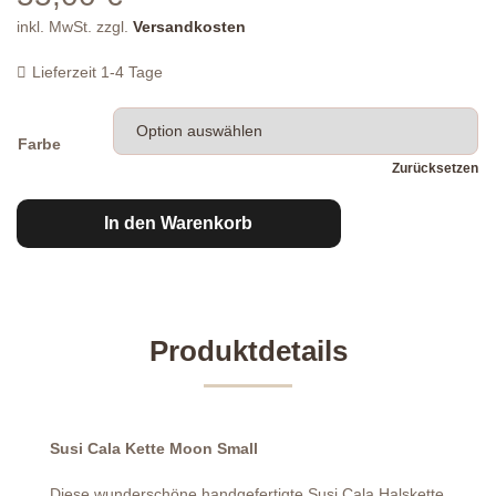
inkl. MwSt.
zzgl.
Versandkosten
Lieferzeit
1-4 Tage
Farbe
Zurücksetzen
Susi
In den Warenkorb
Cala
Kette
Moon
Small
Menge
Produktdetails
Susi Cala Kette Moon Small
Diese wunderschöne handgefertigte Susi Cala Halskette