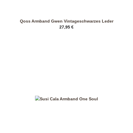
Qoss Armband Gwen Vintageschwarzes Leder
27,95
€
Dieses
Produkt
weist
mehrere
Varianten
auf.
Die
Optionen
können
auf
der
Produktseite
gewählt
werden