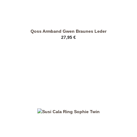
Qoss Armband Gwen Braunes Leder
27,95
€
Dieses
Produkt
weist
mehrere
Varianten
auf.
Die
Optionen
können
auf
der
Produktseite
gewählt
werden