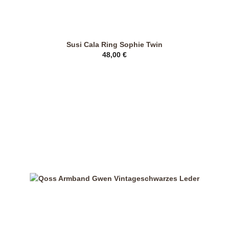
Susi Cala Ring Sophie Twin
48,00
€
Dieses
Produkt
weist
mehrere
Varianten
auf.
Die
Optionen
können
auf
der
Produktseite
gewählt
werden