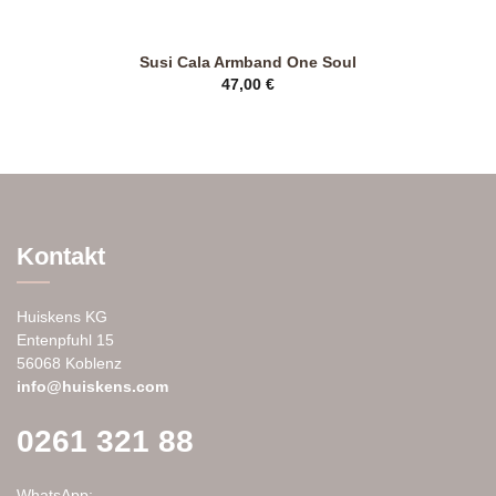
Susi Cala Armband One Soul
47,00
€
Dieses
Produkt
weist
mehrere
Varianten
auf.
Die
Kontakt
Optionen
können
auf
Huiskens KG
der
Entenpfuhl 15
Produktseite
56068 Koblenz
gewählt
info@huiskens.com
werden
0261 321 88
WhatsApp: