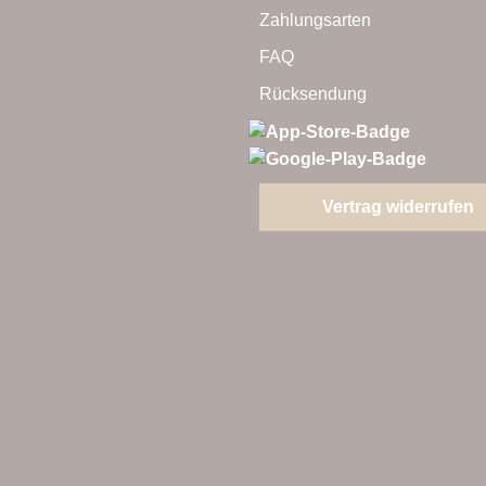
hlt
Zahlungsarten
den
FAQ
Rücksendung
Vertrag widerrufen