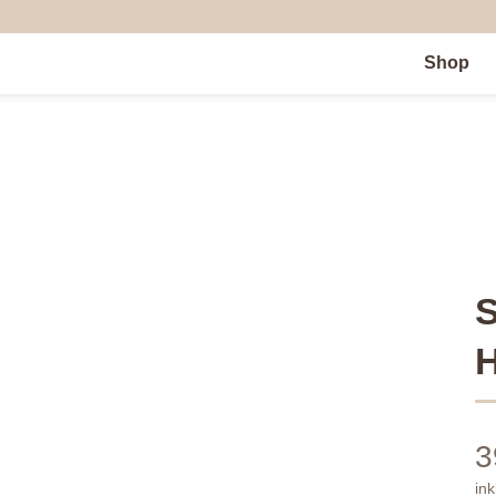
Shop
S
H
3
ink