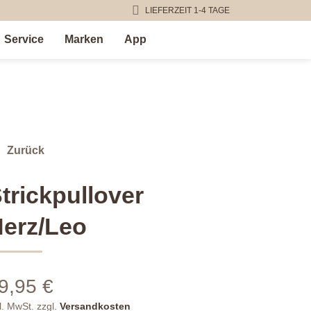
LIEFERZEIT 1-4 TAGE
Service
Marken
App
Zurück
trickpullover
erz/Leo
9,95
€
l. MwSt.
zzgl.
Versandkosten