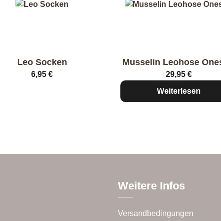
Leo Socken
Musselin Leohose One
6,95
€
29,95
€
es
Weiterlesen
ukt
t
ere
anten
onen
nen
Weitere Infos
Versandbedingungen
uktseite