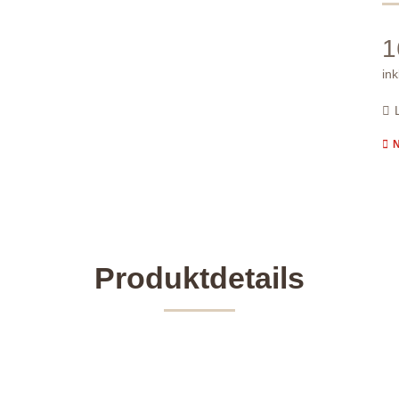
1
ink
N
Produktdetails