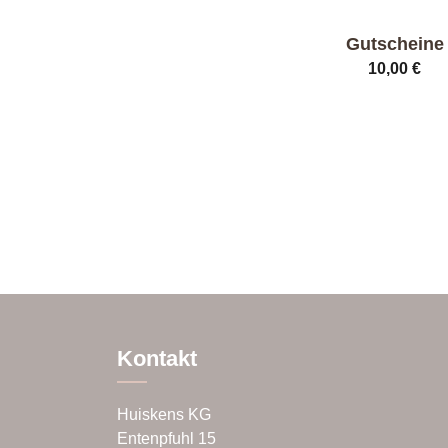
Gutscheine
10,00
€
Dieses
Produkt
weist
mehrere
Varianten
auf.
Die
Optionen
können
auf
der
Kontakt
Produktseite
gewählt
werden
Huiskens KG
Entenpfuhl 15