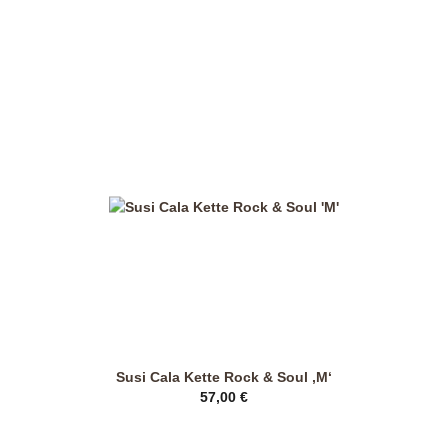
Produkt
weist
mehrere
Varianten
auf.
Die
Optionen
können
auf
der
Produktseite
gewählt
werden
Susi Cala Kette Rock & Soul ‚M‘
57,00
€
Dieses
Produkt