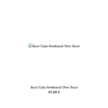
weist
mehrere
Varianten
auf.
Die
Optionen
können
auf
der
Produktseite
gewählt
werden
Susi Cala Armband One Soul
47,00
€
Dieses
Produkt
weist