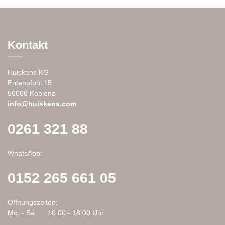
mehrere
Varianten
auf.
Die
Kontakt
Optionen
können
auf
Huiskens KG
der
Entenpfuhl 15
Produktseite
56068 Koblenz
gewählt
info@huiskens.com
werden
0261 321 88
WhatsApp:
0152 265 661 05
Öffnungszeiten:
Mo. - Sa.
10:00 - 18:00 Uhr