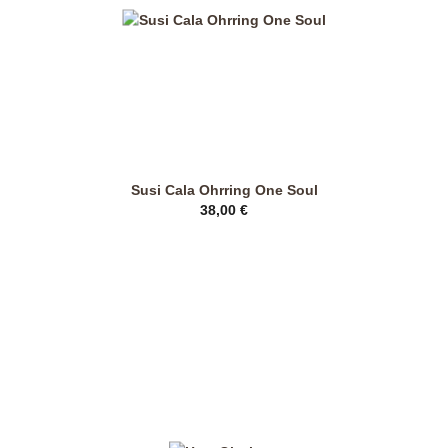
der
Produktseite
gewählt
werden
Susi Cala Ohrring One Soul
38,00
€
Dieses
Produkt
weist
mehrere
Varianten
auf.
Die
Optionen
können
auf
der