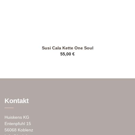
gewählt
werden
Susi Cala Kette One Soul
55,00
€
Dieses
Produkt
weist
mehrere
Varianten
auf.
Die
Kontakt
Optionen
können
auf
Huiskens KG
der
Entenpfuhl 15
Produktseite
56068 Koblenz