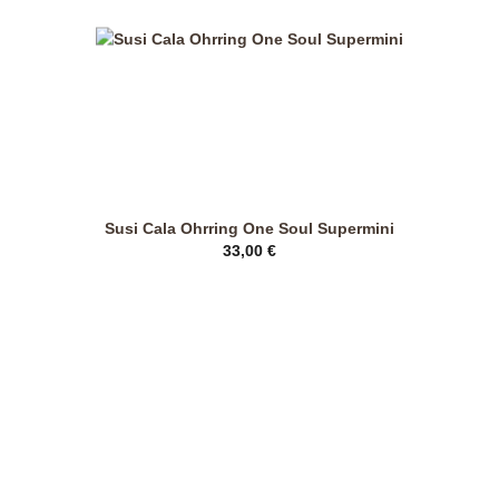
Susi Cala Ohrring One Soul Supermini
33,00
€
Dieses
Produkt
weist
mehrere
Varianten
auf.
Die
Optionen
können
auf